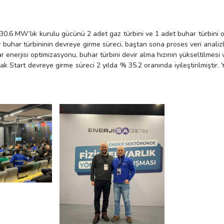
.6 MW’lık kurulu gücünü 2 adet gaz türbini ve 1 adet buhar türbini olu
r buhar türbininin devreye girme süreci, baştan sona proses veri analizle
ar enerjisi optimizasyonu, buhar türbini devir alma hızının yükseltilmesi 
ak Start devreye girme süreci 2 yılda % 35.2 oranında iyileştirilmiştir.