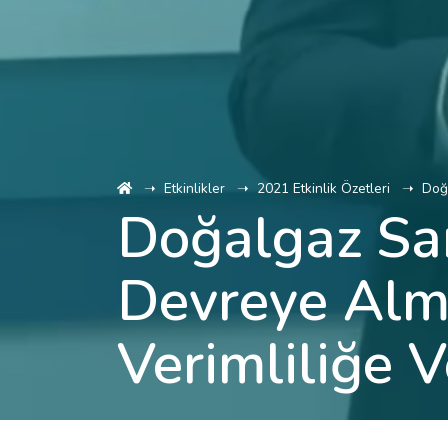
Ana Sayfa
Etkinlikler
2021 Etkinlik Özetleri
Doğa
Doğalgaz San
Devreye Alma
Verimliliğe V