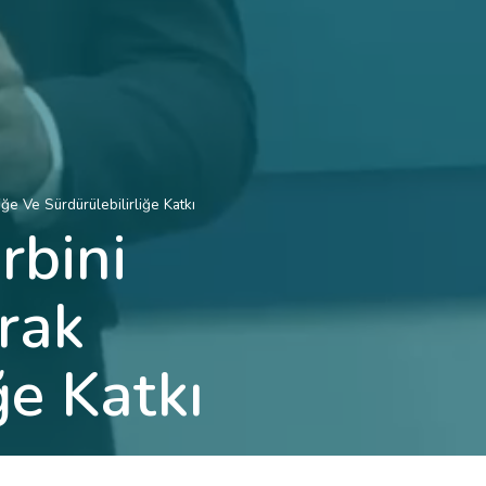
ğe Ve Sürdürülebilirliğe Katkı
rbini
rak
ğe Katkı